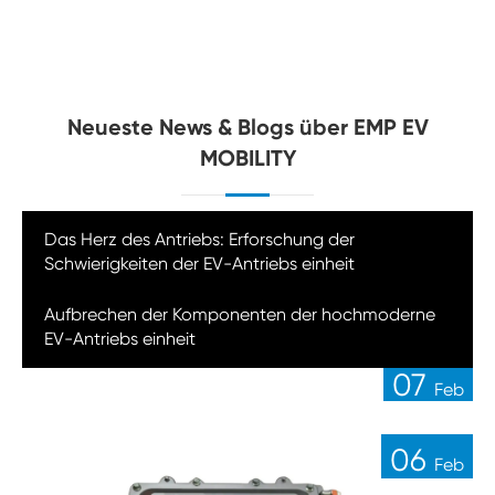
Neueste News & Blogs über EMP EV
MOBILITY
Das Herz des Antriebs: Erforschung der
Schwierigkeiten der EV-Antriebs einheit
14
Aufbrechen der Komponenten der hochmoderne
Feb
EV-Antriebs einheit
07
Feb
06
Feb